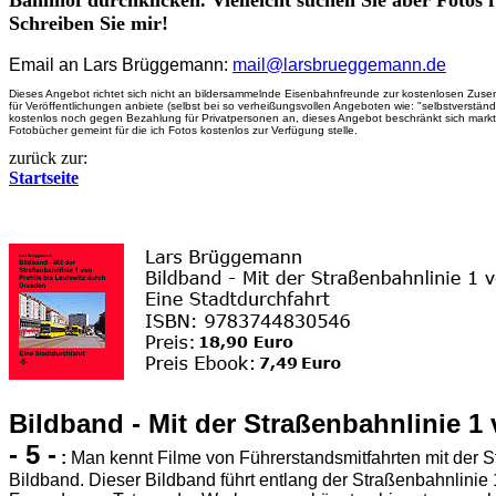
Bahnhof durchklicken. Vielleicht suchen Sie aber Fotos 
Schreiben Sie mir!
Email an Lars Brüggemann:
mail@larsbrueggemann.de
Dieses Angebot richtet sich nicht an bildersammelnde Eisenbahnfreunde zur kostenlosen Zusend
für Veröffentlichungen anbiete (selbst bei so verheißungsvollen Angeboten wie: "selbstverstä
kostenlos noch gegen Bezahlung für Privatpersonen an, dieses Angebot beschränkt sich marktü
Fotobücher gemeint für die ich Fotos kostenlos zur Verfügung stelle.
zurück zur:
Startseite
Bildband - Mit der Straßenbahnlinie 1
- 5 -
:
Man kennt Filme von Führerstandsmitfahrten mit der S
Bildband. Dieser Bildband führt entlang der Straßenbahnlinie 