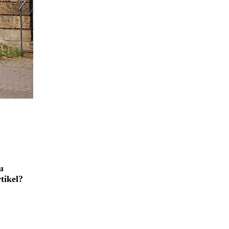
u
tikel?