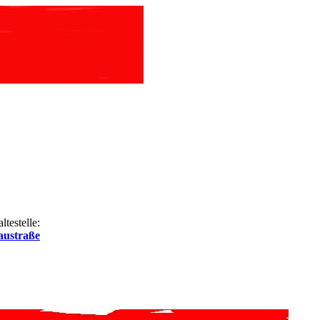
testelle:
ustraße