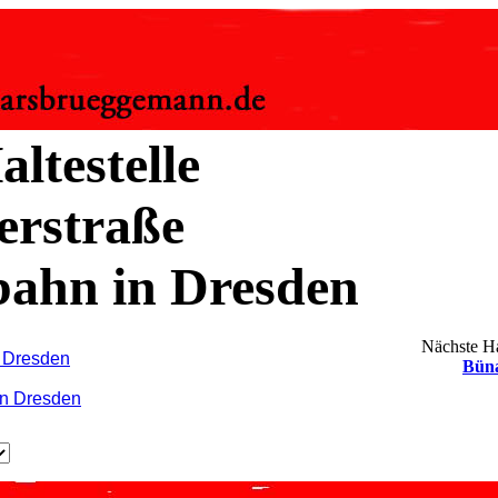
altestelle
erstraße
bahn in Dresden
Nächste Hal
n Dresden
Büna
hn Dresden