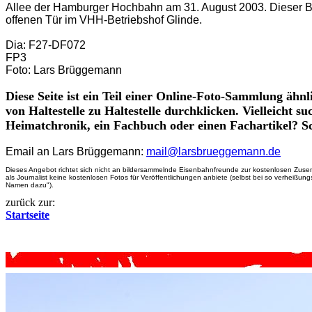
Allee der Hamburger Hochbahn am 31. August 2003. Dieser Bu
offenen Tür im VHH-Betriebshof Glinde.
Dia: F27-DF072
FP3
Foto: Lars Brüggemann
Diese Seite ist ein Teil einer Online-Foto-Sammlung ähnl
von Haltestelle zu Haltestelle durchklicken. Vielleicht su
Heimatchronik, ein Fachbuch oder einen Fachartikel? Sc
Email an Lars Brüggemann:
mail@larsbrueggemann.de
Dieses Angebot richtet sich nicht an bildersammelnde Eisenbahnfreunde zur kostenlosen Zusend
als Journalist keine kostenlosen Fotos für Veröffentlichungen anbiete (selbst bei so verheißung
Namen dazu").
zurück zur:
Startseite