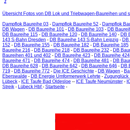
2
Übersicht Fotos von DB Lok und Triebwagen-Baureihen und s
Dampflok Baureihe 03
-
Dampflok Baureihe 52
-
Dampflok Bau
DB Wagen
-
DB Baureihe 101
-
DB Baureihe 103
-
DB Baurei
DB Baureihe 115
-
DB Baureihe 120
-
DB Baureihe 140
-
DB B
143 S-Bahn Dresden
-
DB Baureihe 143 S-Bahn Leipzig
-
DB 
152
-
DB Baureihe 155
-
DB Baureihe 182
-
DB Baureihe 185
Baureihe 216
-
DB Baureihe 218
-
DB Baureihe 232
-
DB Baur
Baureihen 401 und 402
-
DB Baureihe 423
-
DB Baureihe 424
Baureihe 471
-
DB Baureihe 474
-
DB Baureihe 481
-
DB Baur
DB Baureihe 628
-
DB Baureihe 642
-
DB Baureihe 646
-
DB 
719
-
DB Baureihe 772
-
Die ICE Geschichte
-
DB Wagen
-
Ba
Eberswalde
-
DB Energie Umformerwerk Lehrte
-
Zugunglück 
Lübeck
-
ICE Taufe Bad Oldesloe
--
ICE Taufe Neumünster
-
I
Streik
-
Lübeck Hbf
-
Startseite
-