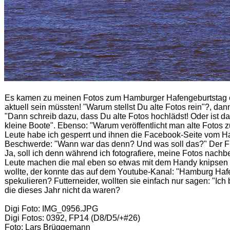
Es kamen zu meinen Fotos zum Hamburger Hafengeburtstag e
aktuell sein müssten! "Warum stellst Du alte Fotos rein"?, da
"Dann schreib dazu, dass Du alte Fotos hochlädst! Oder ist 
kleine Boote". Ebenso: "Warum veröffentlicht man alte Fotos
Leute habe ich gesperrt und ihnen die Facebook-Seite vom 
Beschwerde: "Wann war das denn? Und was soll das?" Der Frag
Ja, soll ich denn während ich fotografiere, meine Fotos nach
Leute machen die mal eben so etwas mit dem Handy knipsen u
wollte, der konnte das auf dem Youtube-Kanal: "Hamburg Haf
spekulieren? Futterneider, wollten sie einfach nur sagen: "Ich
die dieses Jahr nicht da waren?
Digi Foto: IMG_0956.JPG
Digi Fotos: 0392, FP14 (D8/D5/+#26)
Foto: Lars Brüggemann