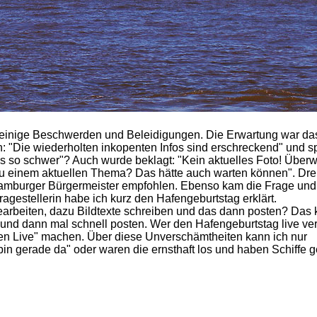
inige Beschwerden und Beleidigungen. Die Erwartung war da
nn: "Die wiederholten inkopenten Infos sind erschreckend" und sp
das so schwer"? Auch wurde beklagt: "Kein aktuelles Foto! Über
 zu einem aktuellen Thema? Das hätte auch warten können". Drei
Hamburger Bürgermeister empfohlen. Ebenso kam die Frage und
estellerin habe ich kurz den Hafengeburtstag erklärt.
bearbeiten, dazu Bildtexte schreiben und das dann posten? Das
nd dann mal schnell posten. Wer den Hafengeburtstag live ver
en Live" machen. Über diese Unverschämtheiten kann ich nur
 bin gerade da" oder waren die ernsthaft los und haben Schiffe 