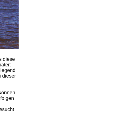
s diese
äter:
wiegend
 dieser
 können
folgen
gesucht