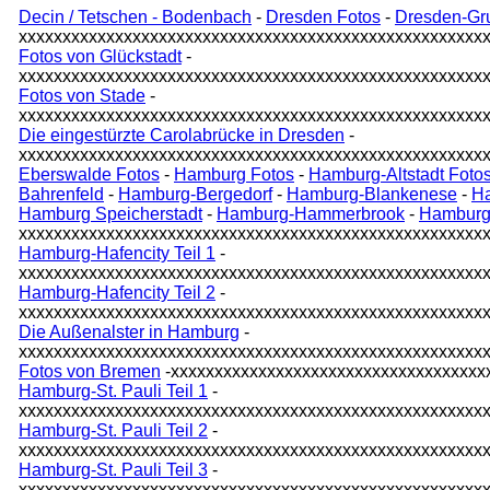
Decin / Tetschen - Bodenbach
-
Dresden Fotos
-
Dresden-Gr
xxxxxxxxxxxxxxxxxxxxxxxxxxxxxxxxxxxxxxxxxxxxxxxxxxxxx
Fotos von Glückstadt
-
xxxxxxxxxxxxxxxxxxxxxxxxxxxxxxxxxxxxxxxxxxxxxxxxxxxxx
Fotos von Stade
-
xxxxxxxxxxxxxxxxxxxxxxxxxxxxxxxxxxxxxxxxxxxxxxxxxxxxx
Die eingestürzte Carolabrücke in Dresden
-
xxxxxxxxxxxxxxxxxxxxxxxxxxxxxxxxxxxxxxxxxxxxxxxxxxxxx
Eberswalde Fotos
-
Hamburg Fotos
-
Hamburg-Altstadt Foto
Bahrenfeld
-
Hamburg-Bergedorf
-
Hamburg-Blankenese
-
Ha
Hamburg Speicherstadt
-
Hamburg-Hammerbrook
-
Hamburg
xxxxxxxxxxxxxxxxxxxxxxxxxxxxxxxxxxxxxxxxxxxxxxxxxxxxx
Hamburg-Hafencity Teil 1
-
xxxxxxxxxxxxxxxxxxxxxxxxxxxxxxxxxxxxxxxxxxxxxxxxxxxxx
Hamburg-Hafencity Teil 2
-
xxxxxxxxxxxxxxxxxxxxxxxxxxxxxxxxxxxxxxxxxxxxxxxxxxxxx
Die Außenalster in Hamburg
-
xxxxxxxxxxxxxxxxxxxxxxxxxxxxxxxxxxxxxxxxxxxxxxxxxxxxx
Fotos von Bremen
-xxxxxxxxxxxxxxxxxxxxxxxxxxxxxxxxxxxx
Hamburg-St. Pauli Teil 1
-
xxxxxxxxxxxxxxxxxxxxxxxxxxxxxxxxxxxxxxxxxxxxxxxxxxxxx
Hamburg-St. Pauli Teil 2
-
xxxxxxxxxxxxxxxxxxxxxxxxxxxxxxxxxxxxxxxxxxxxxxxxxxxxx
Hamburg-St. Pauli Teil 3
-
xxxxxxxxxxxxxxxxxxxxxxxxxxxxxxxxxxxxxxxxxxxxxxxxxxxxx