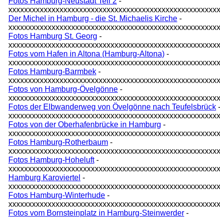
Fotos Hamburg-Neustadt Teil 2
-
xxxxxxxxxxxxxxxxxxxxxxxxxxxxxxxxxxxxxxxxxxxxxxxxxxxxx
Der Michel in Hamburg - die St. Michaelis Kirche
-
xxxxxxxxxxxxxxxxxxxxxxxxxxxxxxxxxxxxxxxxxxxxxxxxxxxxx
Fotos Hamburg St. Georg
-
xxxxxxxxxxxxxxxxxxxxxxxxxxxxxxxxxxxxxxxxxxxxxxxxxxxxx
Fotos vom Hafen in Altona (Hamburg-Altona)
-
xxxxxxxxxxxxxxxxxxxxxxxxxxxxxxxxxxxxxxxxxxxxxxxxxxxxx
Fotos Hamburg-Barmbek
-
xxxxxxxxxxxxxxxxxxxxxxxxxxxxxxxxxxxxxxxxxxxxxxxxxxxxx
Fotos von Hamburg-Övelgönne
-
xxxxxxxxxxxxxxxxxxxxxxxxxxxxxxxxxxxxxxxxxxxxxxxxxxxxx
Fotos der Elbwanderweg von Övelgönne nach Teufelsbrück
xxxxxxxxxxxxxxxxxxxxxxxxxxxxxxxxxxxxxxxxxxxxxxxxxxxxx
Fotos von der Oberhafenbrücke in Hamburg
-
xxxxxxxxxxxxxxxxxxxxxxxxxxxxxxxxxxxxxxxxxxxxxxxxxxxxx
Fotos Hamburg-Rotherbaum
-
xxxxxxxxxxxxxxxxxxxxxxxxxxxxxxxxxxxxxxxxxxxxxxxxxxxxx
Fotos Hamburg-Hoheluft
-
xxxxxxxxxxxxxxxxxxxxxxxxxxxxxxxxxxxxxxxxxxxxxxxxxxxxx
Hamburg Karoviertel
-
xxxxxxxxxxxxxxxxxxxxxxxxxxxxxxxxxxxxxxxxxxxxxxxxxxxxx
Fotos Hamburg-Winterhude
-
xxxxxxxxxxxxxxxxxxxxxxxxxxxxxxxxxxxxxxxxxxxxxxxxxxxxx
Fotos vom Bornsteinplatz in Hamburg-Steinwerder
-