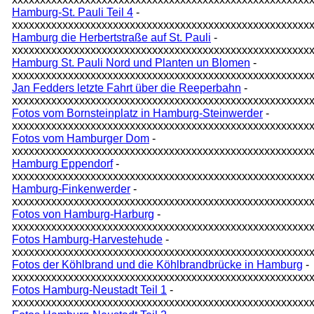
Hamburg-St. Pauli Teil 4
-
xxxxxxxxxxxxxxxxxxxxxxxxxxxxxxxxxxxxxxxxxxxxxxxxxxxxx
Hamburg die Herbertstraße auf St. Pauli
-
xxxxxxxxxxxxxxxxxxxxxxxxxxxxxxxxxxxxxxxxxxxxxxxxxxxxx
Hamburg St. Pauli Nord und Planten un Blomen
-
xxxxxxxxxxxxxxxxxxxxxxxxxxxxxxxxxxxxxxxxxxxxxxxxxxxxx
Jan Fedders letzte Fahrt über die Reeperbahn
-
xxxxxxxxxxxxxxxxxxxxxxxxxxxxxxxxxxxxxxxxxxxxxxxxxxxxx
Fotos vom Bornsteinplatz in Hamburg-Steinwerder
-
xxxxxxxxxxxxxxxxxxxxxxxxxxxxxxxxxxxxxxxxxxxxxxxxxxxxx
Fotos vom Hamburger Dom
-
xxxxxxxxxxxxxxxxxxxxxxxxxxxxxxxxxxxxxxxxxxxxxxxxxxxxx
Hamburg Eppendorf
-
xxxxxxxxxxxxxxxxxxxxxxxxxxxxxxxxxxxxxxxxxxxxxxxxxxxxx
Hamburg-Finkenwerder
-
xxxxxxxxxxxxxxxxxxxxxxxxxxxxxxxxxxxxxxxxxxxxxxxxxxxxx
Fotos von Hamburg-Harburg
-
xxxxxxxxxxxxxxxxxxxxxxxxxxxxxxxxxxxxxxxxxxxxxxxxxxxxx
Fotos Hamburg-Harvestehude
-
xxxxxxxxxxxxxxxxxxxxxxxxxxxxxxxxxxxxxxxxxxxxxxxxxxxxx
Fotos der Köhlbrand und die Köhlbrandbrücke in Hamburg
-
xxxxxxxxxxxxxxxxxxxxxxxxxxxxxxxxxxxxxxxxxxxxxxxxxxxxx
Fotos Hamburg-Neustadt Teil 1
-
xxxxxxxxxxxxxxxxxxxxxxxxxxxxxxxxxxxxxxxxxxxxxxxxxxxxx