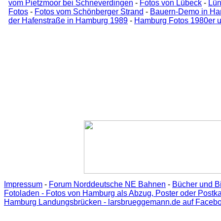
vom Pietzmoor bei Schneverdingen
-
Fotos von Lübeck
-
Lün
Fotos
-
Fotos vom Schönberger Strand
-
Bauern-Demo in Ham
der Hafenstraße in Hamburg 1989
-
Hamburg Fotos 1980er u
Impressum
-
Forum Norddeutsche NE Bahnen
-
Bücher und B
Fotoladen - Fotos von Hamburg als Abzug, Poster oder Postka
Hamburg Landungsbrücken - larsbrueggemann.de auf Faceb