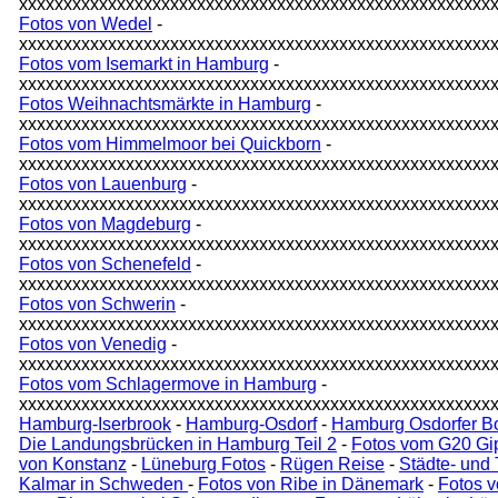
xxxxxxxxxxxxxxxxxxxxxxxxxxxxxxxxxxxxxxxxxxxxxxxxxxxxx
Fotos von Wedel
-
xxxxxxxxxxxxxxxxxxxxxxxxxxxxxxxxxxxxxxxxxxxxxxxxxxxxx
Fotos vom Isemarkt in Hamburg
-
xxxxxxxxxxxxxxxxxxxxxxxxxxxxxxxxxxxxxxxxxxxxxxxxxxxxx
Fotos Weihnachtsmärkte in Hamburg
-
xxxxxxxxxxxxxxxxxxxxxxxxxxxxxxxxxxxxxxxxxxxxxxxxxxxxx
Fotos vom Himmelmoor bei Quickborn
-
xxxxxxxxxxxxxxxxxxxxxxxxxxxxxxxxxxxxxxxxxxxxxxxxxxxxx
Fotos von Lauenburg
-
xxxxxxxxxxxxxxxxxxxxxxxxxxxxxxxxxxxxxxxxxxxxxxxxxxxxx
Fotos von Magdeburg
-
xxxxxxxxxxxxxxxxxxxxxxxxxxxxxxxxxxxxxxxxxxxxxxxxxxxxx
Fotos von Schenefeld
-
xxxxxxxxxxxxxxxxxxxxxxxxxxxxxxxxxxxxxxxxxxxxxxxxxxxxx
Fotos von Schwerin
-
xxxxxxxxxxxxxxxxxxxxxxxxxxxxxxxxxxxxxxxxxxxxxxxxxxxxx
Fotos von Venedig
-
xxxxxxxxxxxxxxxxxxxxxxxxxxxxxxxxxxxxxxxxxxxxxxxxxxxxx
Fotos vom Schlagermove in Hamburg
-
xxxxxxxxxxxxxxxxxxxxxxxxxxxxxxxxxxxxxxxxxxxxxxxxxxxxx
Hamburg-Iserbrook
-
Hamburg-Osdorf
-
Hamburg Osdorfer B
Die Landungsbrücken in Hamburg Teil 2
-
Fotos vom G20 Gi
von Konstanz
-
Lüneburg Fotos
-
Rügen Reise
-
Städte- und
Kalmar in Schweden
-
Fotos von Ribe in Dänemark
-
Fotos 