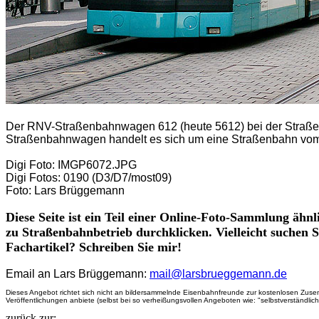
Der RNV-Straßenbahnwagen 612 (heute 5612) bei der Straßen
Straßenbahnwagen handelt es sich um eine Straßenbahn vom
Digi Foto: IMGP6072.JPG
Digi Fotos: 0190 (D3/D7/most09)
Foto: Lars Brüggemann
Diese Seite ist ein Teil einer Online-Foto-Sammlung ähn
zu Straßenbahnbetrieb durchklicken. Vielleicht suchen S
Fachartikel? Schreiben Sie mir!
Email an Lars Brüggemann:
mail@larsbrueggemann.de
Dieses Angebot richtet sich nicht an bildersammelnde Eisenbahnfreunde zur kostenlosen Zusendu
Veröffentlichungen anbiete (selbst bei so verheißungsvollen Angeboten wie: "selbstverständlic
zurück zur: