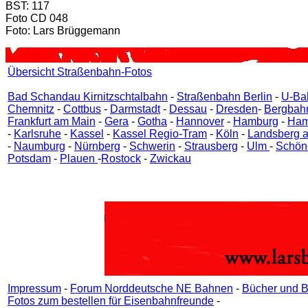
BST: 117
Foto CD 048
Foto: Lars Brüggemann
Übersicht Straßenbahn-Fotos
Bad Schandau Kirnitzschtalbahn
-
Straßenbahn Berlin
-
U-Bah
Chemnitz
-
Cottbus
-
Darmstadt
-
Dessau
-
Dresden
-
Bergbah
Frankfurt am Main
-
Gera
-
Gotha
-
Hannover
-
Hamburg
-
Ham
-
Karlsruhe
-
Kassel
-
Kassel Regio-Tram
-
Köln
-
Landsberg a
-
Naumburg
-
Nürnberg
-
Schwerin
-
Strausberg
-
Ulm
-
Schön
Potsdam
-
Plauen
-
Rostock
-
Zwickau
Impressum
-
Forum Norddeutsche NE Bahnen
-
Bücher und B
Fotos zum bestellen für Eisenbahnfreunde
-