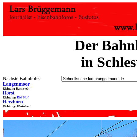
Der Bahn
in Schle
Nächste Bahnhöfe:
Langenmoor
Richtung Barmstedt
Horst
Richtung:
Kiel Hbf
Herzhorn
Richtung: Westerland