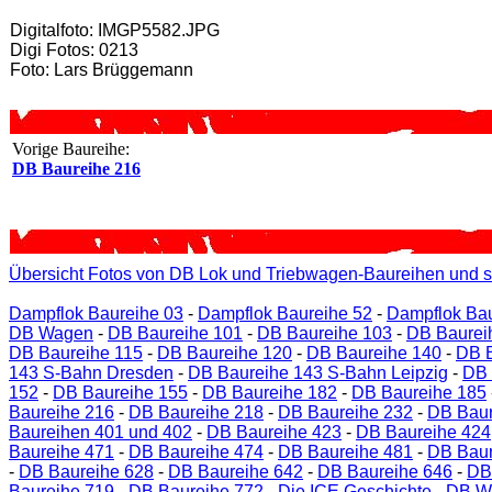
Digitalfoto: IMGP5582.JPG
Digi Fotos: 0213
Foto: Lars Brüggemann
Vorige Baureihe:
DB Baureihe 216
Übersicht Fotos von DB Lok und Triebwagen-Baureihen und s
Dampflok Baureihe 03
-
Dampflok Baureihe 52
-
Dampflok Bau
DB Wagen
-
DB Baureihe 101
-
DB Baureihe 103
-
DB Baurei
DB Baureihe 115
-
DB Baureihe 120
-
DB Baureihe 140
-
DB B
143 S-Bahn Dresden
-
DB Baureihe 143 S-Bahn Leipzig
-
DB 
152
-
DB Baureihe 155
-
DB Baureihe 182
-
DB Baureihe 185
Baureihe 216
-
DB Baureihe 218
-
DB Baureihe 232
-
DB Baur
Baureihen 401 und 402
-
DB Baureihe 423
-
DB Baureihe 424
Baureihe 471
-
DB Baureihe 474
-
DB Baureihe 481
-
DB Baur
-
DB Baureihe 628
-
DB Baureihe 642
-
DB Baureihe 646
-
DB
Baureihe 719
-
DB Baureihe 772
-
Die ICE Geschichte
-
DB W