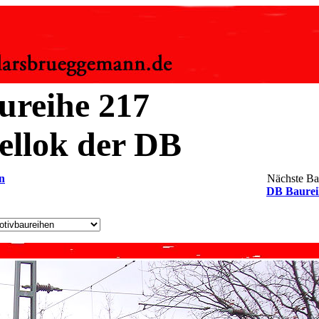
ureihe 217
sellok der DB
n
Nächste Ba
DB Baurei