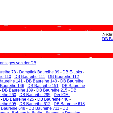
Nächst
DB Ba
onstiges von der DB
reihe 78
-
Dampflok Baureihe 99
-
DB E-Loks
-
he 110
-
DB Baureihe 111
-
DB Baureihe 112
-
aureihe 141
-
DB Baureihe 143
-
DB Baureihe
Baureihe 146
-
DB Baureihe 151
-
DB Baureihe
-
DB Baureihe 189
-
DB Baureihe 215
-
DB
eihe 260
-
DB Baureihe 295
-
Der ICE -
-
DB Baureihe 425
-
DB Baureihe 440
-
eihe 605
-
DB Baureihe 612
-
DB Baureihe 618
 Baureihe 648
-
DB Baureihe 711
-
DB
agen
-
Bahnen in Berlin
-
Bahnen in Dresden
-