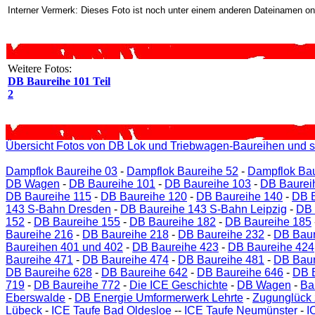
Interner Vermerk: Dieses Foto ist noch unter einem anderen Dateinamen on
Weitere Fotos:
DB Baureihe 101 Teil
2
Übersicht Fotos von DB Lok und Triebwagen-Baureihen und s
Dampflok Baureihe 03
-
Dampflok Baureihe 52
-
Dampflok Bau
DB Wagen
-
DB Baureihe 101
-
DB Baureihe 103
-
DB Baurei
DB Baureihe 115
-
DB Baureihe 120
-
DB Baureihe 140
-
DB B
143 S-Bahn Dresden
-
DB Baureihe 143 S-Bahn Leipzig
-
DB 
152
-
DB Baureihe 155
-
DB Baureihe 182
-
DB Baureihe 185
Baureihe 216
-
DB Baureihe 218
-
DB Baureihe 232
-
DB Baur
Baureihen 401 und 402
-
DB Baureihe 423
-
DB Baureihe 424
Baureihe 471
-
DB Baureihe 474
-
DB Baureihe 481
-
DB Baur
DB Baureihe 628
-
DB Baureihe 642
-
DB Baureihe 646
-
DB 
719
-
DB Baureihe 772
-
Die ICE Geschichte
-
DB Wagen
-
Ba
Eberswalde
-
DB Energie Umformerwerk Lehrte
-
Zugunglück 
Lübeck
-
ICE Taufe Bad Oldesloe
--
ICE Taufe Neumünster
-
I