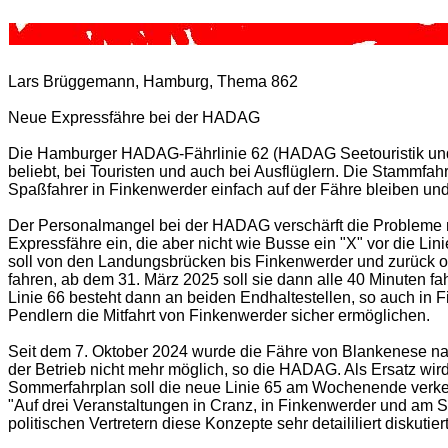
Lars Brüggemann, Hamburg, Thema 862
Neue Expressfähre bei der HADAG
Die Hamburger HADAG-Fährlinie 62 (HADAG Seetouristik und 
beliebt, bei Touristen und auch bei Ausflüglern. Die Stammfahr
Spaßfahrer in Finkenwerder einfach auf der Fähre bleiben und
Der Personalmangel bei der HADAG verschärft die Probleme m
Expressfähre ein, die aber nicht wie Busse ein "X" vor die L
soll von den Landungsbrücken bis Finkenwerder und zurück oh
fahren, ab dem 31. März 2025 soll sie dann alle 40 Minuten fah
Linie 66 besteht dann an beiden Endhaltestellen, so auch in 
Pendlern die Mitfahrt von Finkenwerder sicher ermöglichen.
Seit dem 7. Oktober 2024 wurde die Fähre von Blankenese nac
der Betrieb nicht mehr möglich, so die HADAG. Als Ersatz wi
Sommerfahrplan soll die neue Linie 65 am Wochenende verkeh
"Auf drei Veranstaltungen in Cranz, in Finkenwerder und am S
politischen Vertretern diese Konzepte sehr detaililiert diskutiert