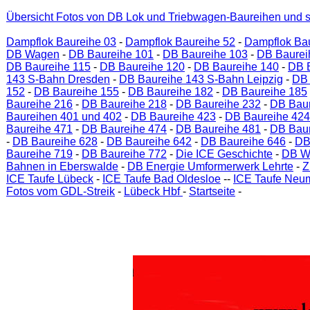
Übersicht Fotos von DB Lok und Triebwagen-Baureihen und s
Dampflok Baureihe 03
-
Dampflok Baureihe 52
-
Dampflok Ba
DB Wagen
-
DB Baureihe 101
-
DB Baureihe 103
-
DB Baurei
DB Baureihe 115
-
DB Baureihe 120
-
DB Baureihe 140
-
DB 
143 S-Bahn Dresden
-
DB Baureihe 143 S-Bahn Leipzig
-
DB 
152
-
DB Baureihe 155
-
DB Baureihe 182
-
DB Baureihe 185
Baureihe 216
-
DB Baureihe 218
-
DB Baureihe 232
-
DB Baur
Baureihen 401 und 402
-
DB Baureihe 423
-
DB Baureihe 424
Baureihe 471
-
DB Baureihe 474
-
DB Baureihe 481
-
DB Baur
-
DB Baureihe 628
-
DB Baureihe 642
-
DB Baureihe 646
-
DB
Baureihe 719
-
DB Baureihe 772
-
Die ICE Geschichte
-
DB W
Bahnen in Eberswalde
-
DB Energie Umformerwerk Lehrte
-
Z
ICE Taufe Lübeck
-
ICE Taufe Bad Oldesloe
--
ICE Taufe Neu
Fotos vom GDL-Streik
-
Lübeck Hbf
-
Startseite
-