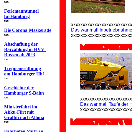
xxx
Ferlemanntunnel
fürHamburg
xxx
xxxxxxxxxxxxxxxxxxxxxxxxx
Das war mal! Inbetriebnahme
Die Corona-Maskerade
xxxxxxxxxxxxxxxxxxxxxxxxx
xxx
Abschaffung der
Barzahlung in HVV-
Bussen ab 2023
xxx
Treppeneröffnung
am Hamburger Hbf
xxx
Geschichte der
Hamburger S-Bahn
xxx
xxxxxxxxxxxxxxxxxxxxxx
Das war mal! Taufe der
Ministerfahrt im
xxxxxxxxxxxxxxxxxxxxxx
Akku-Flirt mit
Graffiti nach Altona
xxx
Fährhafen Mukran