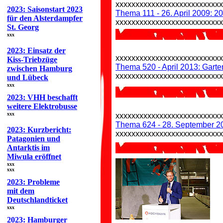
xxxxxxxxxxxxxxxxxxxxxxxxxx
2023: Saisonstart 2023
Thema 111 - 26. April 2009: 
für den Alsterdampfer
xxxxxxxxxxxxxxxxxxxxxxxxxx
St. Georg
xxx
2023: Einsatz der
xxxxxxxxxxxxxxxxxxxxxxxxxx
Kiss-Triebzüge
Thema 520 - April 2013: Gart
zwischen Hamburg
xxxxxxxxxxxxxxxxxxxxxxxxxx
und Lübeck
xxx
2023: VHH beschafft
weitere Elektrobusse
xxx
xxxxxxxxxxxxxxxxxxxxxxxxxx
Thema 624 - 28. September 201
2023: Kurzbericht:
xxxxxxxxxxxxxxxxxxxxxxxxxx
Patagonien und
Antarktis im
Miwula eröffnet
xxx
xxx
2023: Probleme
mit dem
Deutschlandticket
xxx
2023: Hamburger