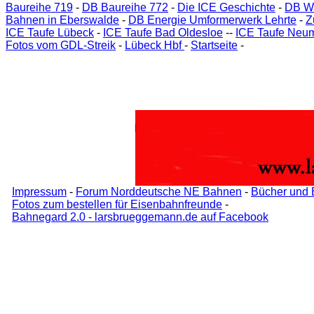
Baureihe 719
-
DB Baureihe 772
-
Die ICE Geschichte
-
DB W
Bahnen in Eberswalde
-
DB Energie Umformerwerk Lehrte
-
Z
ICE Taufe Lübeck
-
ICE Taufe Bad Oldesloe
--
ICE Taufe Neu
Fotos vom GDL-Streik
-
Lübeck Hbf
-
Startseite
-
Impressum
-
Forum Norddeutsche NE Bahnen
-
Bücher und 
Fotos zum bestellen für Eisenbahnfreunde
-
Bahnegard 2.0 - larsbrueggemann.de auf Facebook