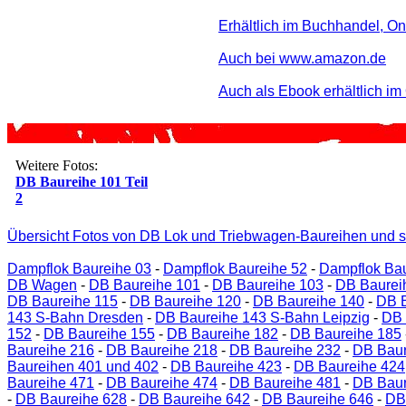
Erhältlich im Buchhandel, On
Auch bei www.amazon.de
Auch als Ebook erhältlich im
Weitere Fotos:
DB Baureihe 101 Teil
2
Übersicht Fotos von DB Lok und Triebwagen-Baureihen und s
Dampflok Baureihe 03
-
Dampflok Baureihe 52
-
Dampflok Bau
DB Wagen
-
DB Baureihe 101
-
DB Baureihe 103
-
DB Baurei
DB Baureihe 115
-
DB Baureihe 120
-
DB Baureihe 140
-
DB B
143 S-Bahn Dresden
-
DB Baureihe 143 S-Bahn Leipzig
-
DB 
152
-
DB Baureihe 155
-
DB Baureihe 182
-
DB Baureihe 185
Baureihe 216
-
DB Baureihe 218
-
DB Baureihe 232
-
DB Baur
Baureihen 401 und 402
-
DB Baureihe 423
-
DB Baureihe 424
Baureihe 471
-
DB Baureihe 474
-
DB Baureihe 481
-
DB Baur
-
DB Baureihe 628
-
DB Baureihe 642
-
DB Baureihe 646
-
DB