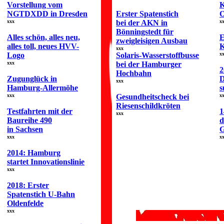
Vorstellung vom
K
NGTDXDD in Dresden
Erster Spatenstich
O
xxx
bei der AKN in
x
Bönningstedt für
Alles schön, alles neu,
E
zweigleisigen Ausbau
alles toll, neues HVV-
K
xxx
Logo
Solaris-Wasserstoffbusse
x
xxx
bei der Hamburger
2
Hochbahn
Zugunglück in
D
xxx
Hamburg-Allermöhe
s
xxx
Gesundheitscheck bei
x
Riesenschildkröten
Testfahrten mit der
1
xxx
Baureihe 490
d
in Sachsen
G
xxx
x
2014: Hamburg
startet Innovationslinie
xxx
2018: Erster
Spatenstich U-Bahn
Oldenfelde
xxx