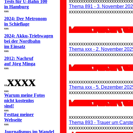
xxxxxxxxxxxxxxxxxxxxxxxxxx
Tests für U-Bahn 100
Thema 891 - 3. November 202
in Hamburg
xxxxxxxxxxxxxxxxxxxxxxxxxx
xxx
2024: Der Metronom
in Schieflage
xxx
2024: Akku-Triebwagen
bei der Nordbahn
xxxxxxxxxxxxxxxxxxxxxxxxxx
im Einsatz
Thema xxx - 2. November 2025
xxx
xxxxxxxxxxxxxxxxxxxxxxxxxx
2012: Nachruf
auf Jörg Minga
xxx
xxxx
xxxxxxxxxxxxxxxxxxxxxxxxxx
xx
Thema xxx - 5. Dezember 202
xxx
xxxxxxxxxxxxxxxxxxxxxxxxxx
Warum meine Fotos
nicht kostenlos
sind!
xxx
Festtag meiner
xxxxxxxxxxxxxxxxxxxxxxxxxx
Webseite
Thema 893 - Trauer um Carst
xxx
xxxxxxxxxxxxxxxxxxxxxxxxxx
Journalismus im Wandel