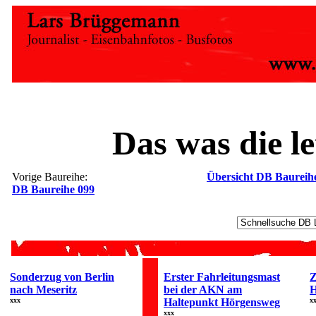
Das was die le
Vorige Baureihe:
Übersicht DB Baureih
DB Baureihe 099
Sonderzug von Berlin
Erster Fahrleitungsmast
Z
nach Meseritz
bei der AKN am
H
xxx
Haltepunkt Hörgensweg
x
xxx