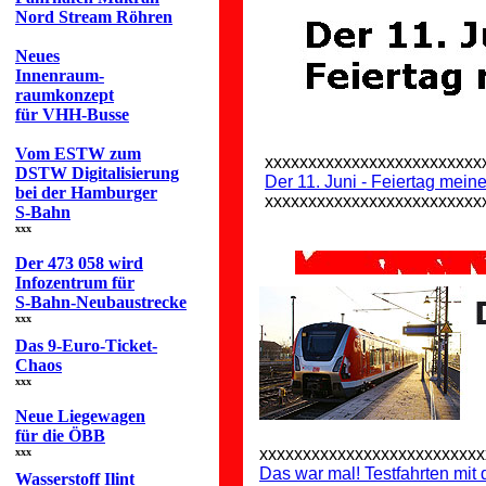
Nord Stream Röhren
Neues
Innenraum-
raumkonzept
für VHH-Busse
Vom ESTW zum
xxxxxxxxxxxxxxxxxxxxxxxxx
DSTW Digitalisierung
Der 11. Juni - Feiertag mein
bei der Hamburger
xxxxxxxxxxxxxxxxxxxxxxxxx
S-Bahn
xxx
Der 473 058 wird
Infozentrum für
S-Bahn-Neubaustrecke
xxx
Das 9-Euro-Ticket-
Chaos
xxx
Neue Liegewagen
für die ÖBB
xxxxxxxxxxxxxxxxxxxxxxxxxx
xxx
Das war mal! Testfahrten mit
Wasserstoff Ilint