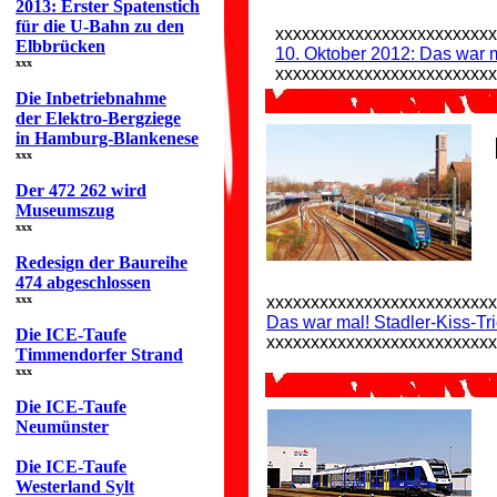
2013: Erster Spatenstich
für die U-Bahn zu den
xxxxxxxxxxxxxxxxxxxxxxxxx
Elbbrücken
10. Oktober 2012: Das war 
xxx
xxxxxxxxxxxxxxxxxxxxxxxxx
Die Inbetriebnahme
der Elektro-Bergziege
in Hamburg-Blankenese
xxx
Der 472 262 wird
Museumszug
xxx
Redesign der Baureihe
474 abgeschlossen
xxx
xxxxxxxxxxxxxxxxxxxxxxxxxx
Das war mal! Stadler-Kiss-T
Die ICE-Taufe
xxxxxxxxxxxxxxxxxxxxxxxxxx
Timmendorfer Strand
xxx
Die ICE-Taufe
Neumünster
Die ICE-Taufe
Westerland Sylt