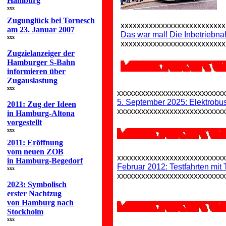
Hamburg
xxx
Zugunglück bei Tornesch
xxxxxxxxxxxxxxxxxxxxxxxxxx
am 23. Januar 2007
Das war mal! Die Inbetriebn
xxx
xxxxxxxxxxxxxxxxxxxxxxxxxx
Zugzielanzeiger der
Hamburger S-Bahn
informieren über
Zugauslastung
xxx
xxxxxxxxxxxxxxxxxxxxxxxxxx
5. September 2025: Elektrobu
2011: Zug der Ideen
xxxxxxxxxxxxxxxxxxxxxxxxxx
in Hamburg-Altona
vorgestellt
xxx
2011: Eröffnung
vom neuen ZOB
xxxxxxxxxxxxxxxxxxxxxxxxxx
in Hamburg-Begedorf
Februar 2012: Testfahrten mi
xxx
xxxxxxxxxxxxxxxxxxxxxxxxxx
2023: Symbolisch
erster Nachtzug
von Hamburg nach
Stockholm
xxx