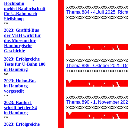
Hochbahn
xxxxxxxxxxxxxxxxxxxxxxxxxx
meldet Baufortschritt
Thema 884 - 4.Juli 2025: Richt
für U-Bahn nach
xxxxxxxxxxxxxxxxxxxxxxxxxx
Steilshoop
xxx
2023: Graffiti-Bus
der VHH wirbt für
das Museum für
Hamburgische
Geschichte
2023: Erfolgreiche
xxxxxxxxxxxxxxxxxxxxxxxxxx
Tests für U-Bahn 100
Thema 889 - Oktober 2025: Do
in Hamburg
xxxxxxxxxxxxxxxxxxxxxxxxxx
xxx
2023: Holon-Bus
in Hamburg
vorgestellt
xxx
xxxxxxxxxxxxxxxxxxxxxxxxxx
Thema 890 - 1. November 202
2023: Baufort-
xxxxxxxxxxxxxxxxxxxxxxxxxx
schritt bei der S4
in Hamburg
xxx
2023: Erfolgreiche