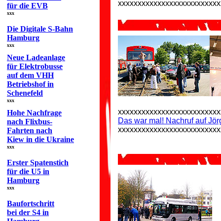
xxxxxxxxxxxxxxxxxxxxxxxxxx
für die EVB
xxx
Die Digitale S-Bahn
Hamburg
xxx
Neue Ladeanlage
für Elektrobusse
auf dem VHH
Betriebshof in
Schenefeld
xxx
xxxxxxxxxxxxxxxxxxxxxxxxxx
Hohe Nachfrage
Das war mal! Nachruf auf Jö
nach Flixbus-
xxxxxxxxxxxxxxxxxxxxxxxxxx
Fahrten nach
Kiew in die Ukraine
xxx
Erster Spatenstich
für die U5 in
Hamburg
xxx
Baufortschritt
bei der S4 in