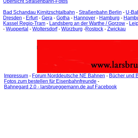
Übersicht Straßenbahn-Fotos
Bad Schandau Kirnitzschtalbahn
-
Straßenbahn Berlin
-
U-Bah
Dresden
-
Erfurt
-
Gera
-
Gotha
-
Hannover
-
Hamburg
-
Hambu
Kassel Regio-Tram
-
Landsberg an der Warthe / Gorzow
-
Lei
-
Wuppertal
-
Woltersdorf
-
Würzburg
-
Rostock
-
Zwickau
Impressum
-
Forum Norddeutsche NE Bahnen
-
Bücher und 
Fotos zum bestellen für Eisenbahnfreunde
-
Bahnegard 2.0 - larsbrueggemann.de auf Facebook